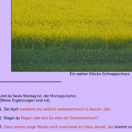
Ein wahrer Glücks-Schnappschuss
******************************************
Und da heute Montag ist, der
Montagsstarter
:
(Meine Ergänzungen sind rot)
1. Der April
verwöhnt uns wirklich wettertechnisch in diesem Jahr.
2. Magst du
Regen oder bist Du eher der Sonnenmensch?
3.
Dass unsere junge Hündin noch manchmal ins Haus pieselt, das
kommt vo