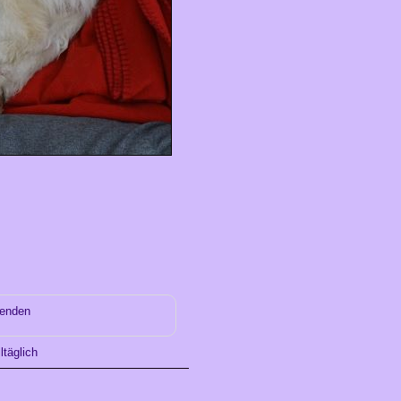
senden
ltäglich