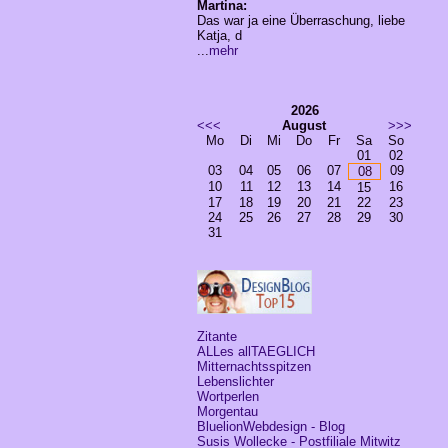
Martina:
Das war ja eine Überraschung, liebe
Katja, d
...
mehr
2026
<<<
August
>>>
Mo
Di
Mi
Do
Fr
Sa
So
01
02
03
04
05
06
07
09
08
10
11
12
13
14
16
15
17
18
19
20
21
22
23
24
25
26
27
28
29
30
31
Zitante
ALLes allTAEGLICH
Mitternachtsspitzen
Lebenslichter
Wortperlen
Morgentau
BluelionWebdesign - Blog
Susis Wollecke - Postfiliale Mitwitz